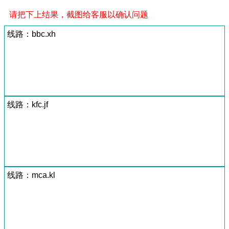
请把下上结果，截图给客服以确认问题
线路：bbc.xh
线路：kfc.jf
线路：mca.kl